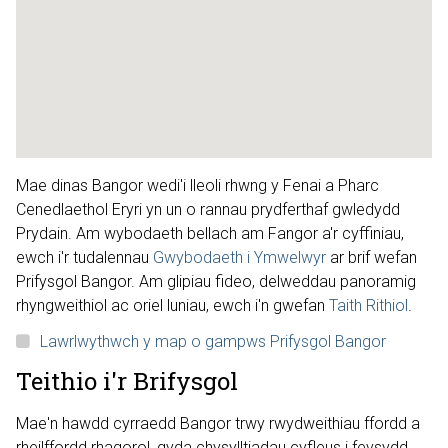
Mae dinas Bangor wedi'i lleoli rhwng y Fenai a Pharc
Cenedlaethol Eryri yn un o rannau prydferthaf gwledydd
Prydain. Am wybodaeth bellach am Fangor a'r cyffiniau,
ewch i'r tudalennau
Gwybodaeth i Ymwelwyr
ar brif wefan
Prifysgol Bangor. Am glipiau fideo, delweddau panoramig
rhyngweithiol ac oriel luniau, ewch i'n gwefan
Taith Rithiol
.
Lawrlwythwch y map o gampws Prifysgol Bangor
Teithio i'r Brifysgol
Mae'n hawdd cyrraedd Bangor trwy rwydweithiau ffordd a
rheilffordd rhagorol, gyda chysylltiadau cyfleus i feysydd