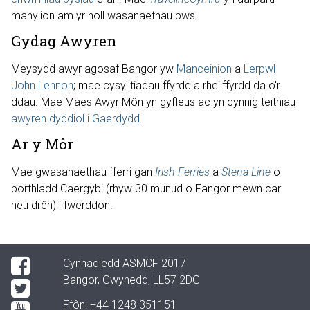
manylion am yr holl wasanaethau bws.
Gydag Awyren
Meysydd awyr agosaf Bangor yw
Manceinion
a
Lerpwl
John Lennon
; mae cysylltiadau ffyrdd a rheilffyrdd da o'r
ddau. Mae Maes Awyr Môn yn gyfleus ac yn cynnig teithiau
awyren dyddiol i Gaerdydd
.
Ar y Môr
Mae gwasanaethau fferri gan
Irish Ferries
a
Stena Line
o
borthladd Caergybi (rhyw 30 munud o Fangor mewn car
neu drên) i Iwerddon.
Cynhadledd ASMCF 2017
Bangor, Gwynedd, LL57 2DG
Ffôn:
+44 1248 351151