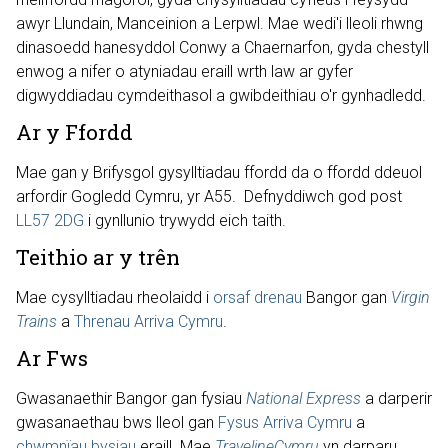
awyr Llundain, Manceinion a Lerpwl. Mae wedi'i lleoli rhwng
dinasoedd hanesyddol Conwy a Chaernarfon, gyda chestyll
enwog a nifer o atyniadau eraill wrth law ar gyfer
digwyddiadau cymdeithasol a gwibdeithiau o'r gynhadledd.
Ar y Ffordd
Mae gan y Brifysgol gysylltiadau ffordd da o ffordd ddeuol
arfordir Gogledd Cymru, yr A55. Defnyddiwch god post
LL57 2DG
i gynllunio trywydd eich taith.
Teithio ar y trên
Mae cysylltiadau rheolaidd i
orsaf drenau
Bangor gan
Virgin
Trains
a
Threnau Arriva Cymru
.
Ar Fws
Gwasanaethir Bangor gan fysiau
National Express
a darperir
gwasanaethau bws lleol gan
Fysus Arriva Cymru
a
chwmnïau bysiau
eraill. Mae
TravelineCymru
yn darparu